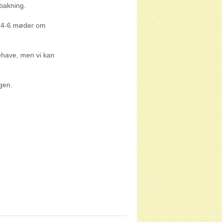
opbakning.
a. 4-6 møder om
ehave, men vi kan
ngen.