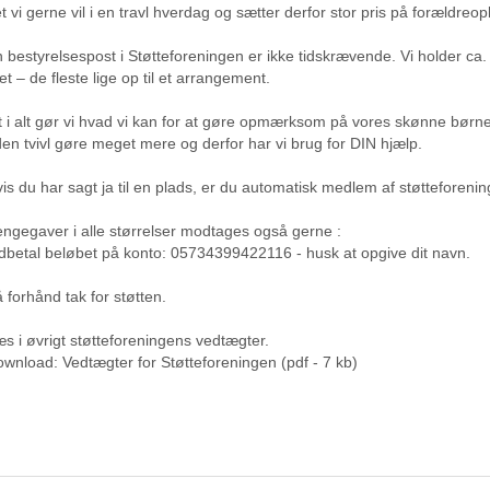
t vi gerne vil i en travl hverdag og sætter derfor stor pris på forældre
 bestyrelsespost i Støtteforeningen er ikke tidskrævende. Vi holder c
et – de fleste lige op til et arrangement.
t i alt gør vi hvad vi kan for at gøre opmærksom på vores skønne børn
en tvivl gøre meget mere og derfor har vi brug for DIN hjælp.
is du har sagt ja til en plads, er du automatisk medlem af støtteforeni
ngegaver i alle størrelser modtages også gerne :
dbetal beløbet på konto: 05734399422116 - husk at opgive dit navn.
 forhånd tak for støtten.
s i øvrigt støtteforeningens vedtægter.
wnload: Vedtægter for Støtteforeningen (pdf - 7 kb)