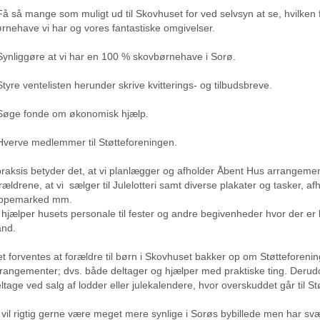
Få så mange som muligt ud til Skovhuset for ved selvsyn at se, hvilken 
rnehave vi har og vores fantastiske omgivelser.
Synliggøre at vi har en 100 % skovbørnehave i Sorø.
Styre ventelisten herunder skrive kvitterings- og tilbudsbreve.
Søge fonde om økonomisk hjælp.
Hverve medlemmer til Støtteforeningen.
praksis betyder det, at vi planlægger og afholder Åbent Hus arrangemen
rældrene, at vi sælger til Julelotteri samt diverse plakater og tasker, af
oppemarked mm.
 hjælper husets personale til fester og andre begivenheder hvor der er 
ånd.
t forventes at forældre til børn i Skovhuset bakker op om Støtteforeni
rangementer; dvs. både deltager og hjælper med praktiske ting. Derud
ltage ved salg af lodder eller julekalendere, hvor overskuddet går til S
 vil rigtig gerne være meget mere synlige i Sorøs bybillede men har svæ