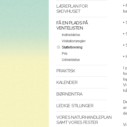
• 
LÆREPLAN FOR
SKOVHUSET
bø
• 
FÅ EN PLADS PÅ
VENTELISTEN
• 
Indmeldelse
Visitationsregler
• 
Støtteforening
Pris
• 
Udmeldelse
I 
PRAKTISK
fo
l
KALENDER
Vi
h
BØRNEINTRA
De
LEDIGE STILLINGER
ar
de
VORES NATURHANDLEPLAN
SAMT VORES FESTER
Vi