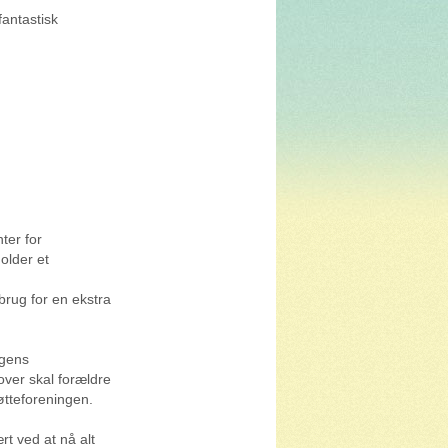
fantastisk
ter for
holder et
brug for en ekstra
ngens
over skal forældre
tøtteforeningen.
rt ved at nå alt