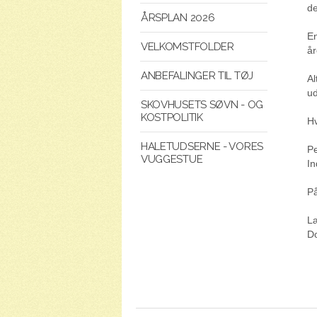
de
ÅRSPLAN 2026
En
VELKOMSTFOLDER
år
ANBEFALINGER TIL TØJ
Al
ud
SKOVHUSETS SØVN - OG
KOSTPOLITIK
Hv
HALETUDSERNE - VORES
Pe
VUGGESTUE
In
På
Læ
Do